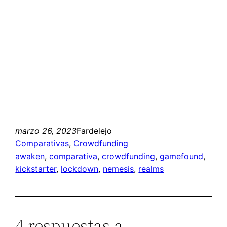
marzo 26, 2023
Fardelejo
Comparativas
, 
Crowdfunding
awaken
, 
comparativa
, 
crowdfunding
, 
gamefound
, 
kickstarter
, 
lockdown
, 
nemesis
, 
realms
4 respuestas a